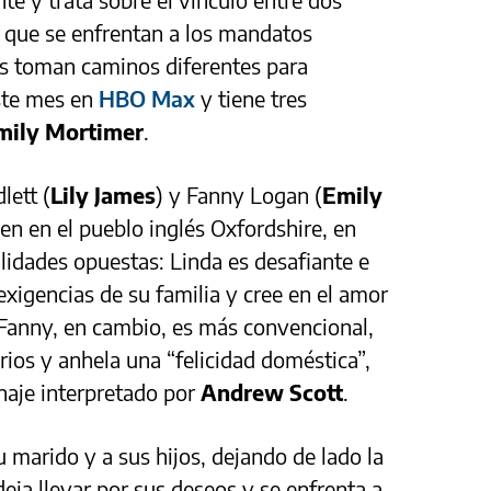
sa que se enfrentan a los mandatos
s toman caminos diferentes para
este mes en
HBO Max
y tiene tres
mily Mortimer
.
lett (
Lily James
) y Fanny Logan (
Emily
en en el pueblo inglés Oxfordshire, en
lidades opuestas: Linda es desafiante e
 exigencias de su familia y cree en el amor
Fanny, en cambio, es más convencional,
ios y anhela una “felicidad doméstica”,
naje interpretado por
Andrew Scott
.
 marido y a sus hijos, dejando de lado la
deja llevar por sus deseos y se enfrenta a