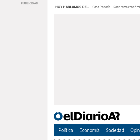
HOY HABLAMOS DE...
Casa Rosada
Panorama económi
Política
Economía
Sociedad
Opin