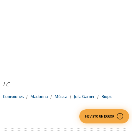
LC
Conexiones
/
Madonna
/
Música
/
Julia Garner
/
Biopic
HE VISTO UN ERROR