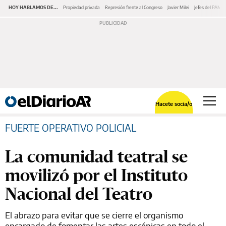
HOY HABLAMOS DE...
Propiedad privada
Represión frente al Congreso
Javier Milei
Jefes del PAMI
Hacete socia/o
FUERTE OPERATIVO POLICIAL
La comunidad teatral se
movilizó por el Instituto
Nacional del Teatro
El abrazo para evitar que se cierre el organismo
encargado de fomentar las artes escénicas en todo el