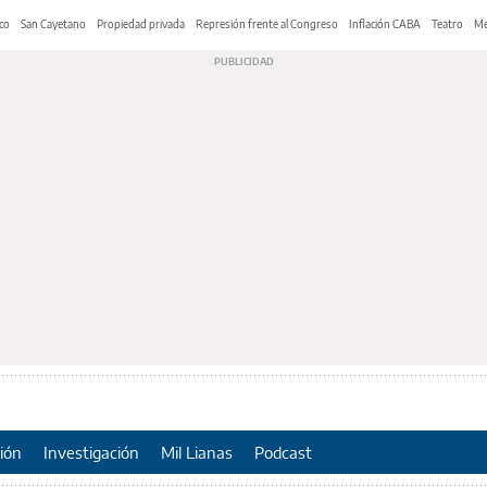
co
San Cayetano
Propiedad privada
Represión frente al Congreso
Inflación CABA
Teatro
Me
ión
Investigación
Mil Lianas
Podcast