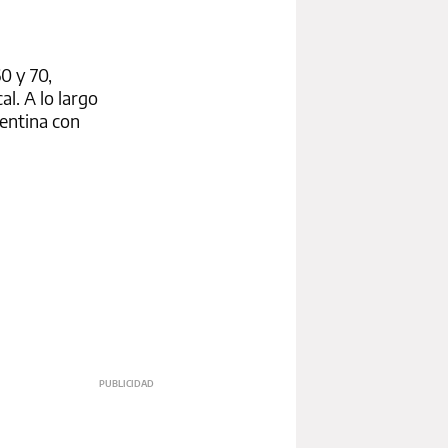
0 y 70,
al. A lo largo
gentina con