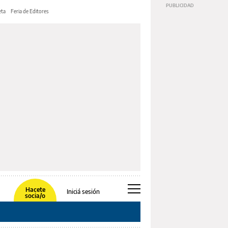
ta
Feria de Editores
Hacete
Iniciá sesión
socia/o