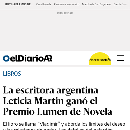
HOY HABLAMOS DE...
Casa Rosada
Panorama económico
Marcha de San Cayetano
García Cuerva
Hacete socia/o
LIBROS
La escritora argentina
Leticia Martin ganó el
Premio Lumen de Novela
El libro se llama “Vladimir” y aborda los límites del deseo
y las relaciones de poder. Los detalles del galardón.