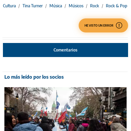
Cultura
/
Tina Turner
/
Música
/
Músicos
/
Rock
/
Rock & Pop
HE VISTO UN ERROR
Comentarios
Lo más leído por los socios