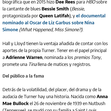
biográfica que en 2015 hizo
Dee Rees
para
HBO
sobre
la cantante de blues
Bessie Smith
(
Bessie
,
protagonizada por
Queen Latifah
), y
el documental
nominado al Oscar de Liz Garbus sobre Nina
Simone
(What Happened, Miss Simone?)
.
Hall y Lloyd tienen la ventaja añadida de contar con los
aportes de la propia Turner. Tener en el papel principal
a
Adrienne Warren
, nominada a los
premios Tony
,
promete una
Tina
llena de matices y registros.
Del público a la fama
Detrás de la volatilidad, del placer, del drama y de la
audacia de Turner hay una historia. Nacida como
Anna
Mae Bullock
el 26 de noviembre de 1939 en Nutbush
(Tennessee), se mudó con su familia a Saint Louis