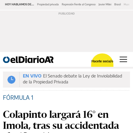
HOY HABLAMOS DE...
Propiedad privada
Represión frente al Congreso
Javier Milei
Brasil
Huawe
Hacete socia/o
EN VIVO
El Senado debate la Ley de Inviolabilidad
de la Propiedad Privada
FÓRMULA 1
Colapinto largará 16° en
Imola, tras su accidentada