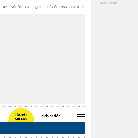
Represión frente al Congreso
Inflación CABA
Teatro
Feria de Editores
Mery Streep
Hacete
Iniciá sesión
socia/o