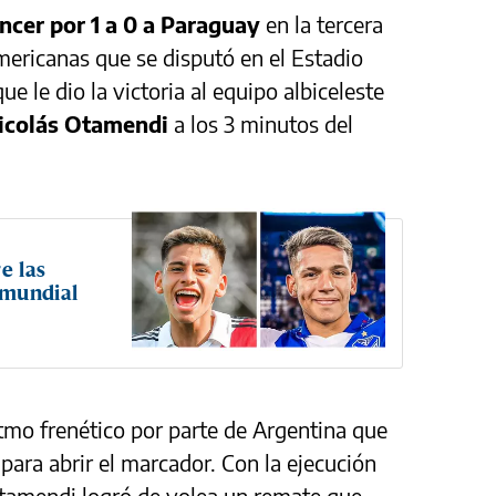
ncer por 1 a 0 a Paraguay
en la tercera
mericanas que se disputó en el Estadio
 le dio la victoria al equipo albiceleste
icolás Otamendi
a los 3 minutos del
e las
 mundial
tmo frenético por parte de Argentina que
 para abrir el marcador. Con la ejecución
Otamendi logró de volea un remate que