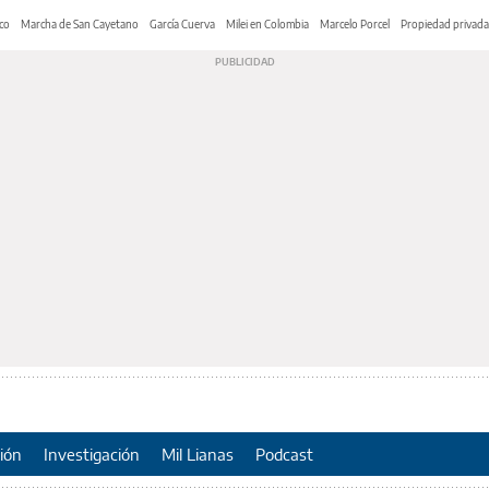
co
Marcha de San Cayetano
García Cuerva
Milei en Colombia
Marcelo Porcel
Propiedad privada
ión
Investigación
Mil Lianas
Podcast