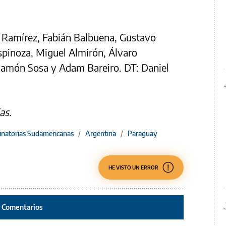
n Ramírez, Fabián Balbuena, Gustavo
spinoza, Miguel Almirón, Álvaro
amón Sosa y Adam Bareiro. DT: Daniel
as.
inatorias Sudamericanas
/
Argentina
/
Paraguay
HE VISTO UN ERROR
Comentarios