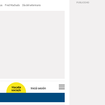
tas
Fred Machado
Día del veterinario
Hacete
Iniciá sesión
socia/o