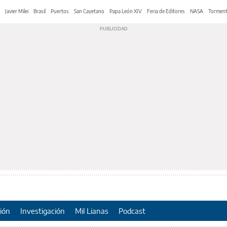
Javier Milei
Brasil
Puertos
San Cayetano
Papa León XIV
Feria de Editores
NASA
Tormen
ión
Investigación
Mil Lianas
Podcast