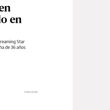
 en
do en
treaming Star
cha de 36 años