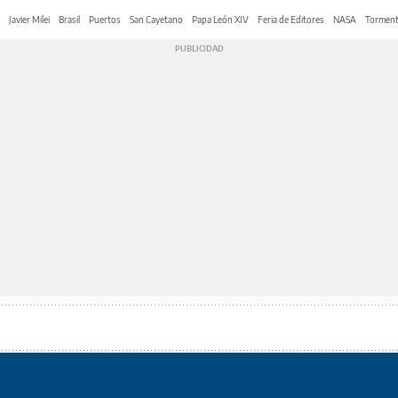
Javier Milei
Brasil
Puertos
San Cayetano
Papa León XIV
Feria de Editores
NASA
Tormen