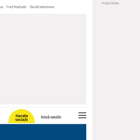
tas
Fred Machado
Día del veterinario
Hacete
Iniciá sesión
socia/o