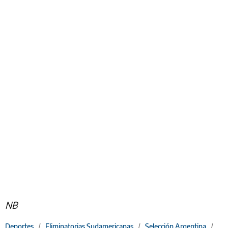
NB
Deportes
/
Eliminatorias Sudamericanas
/
Selección Argentina
/