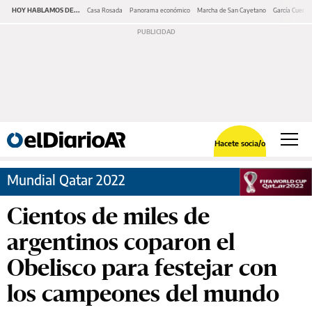
HOY HABLAMOS DE...
Casa Rosada
Panorama económico
Marcha de San Cayetano
García Cuerva
Hacete socia/o
Mundial Qatar 2022
Cientos de miles de
argentinos coparon el
Obelisco para festejar con
los campeones del mundo