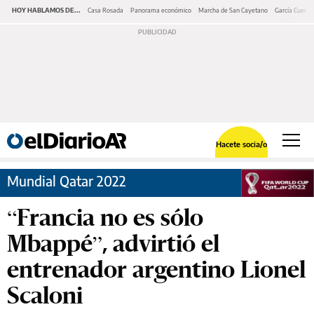
HOY HABLAMOS DE...
Casa Rosada
Panorama económico
Marcha de San Cayetano
García Cuerva
Hacete socia/o
Mundial Qatar 2022
“Francia no es sólo
Mbappé”, advirtió el
entrenador argentino Lionel
Scaloni