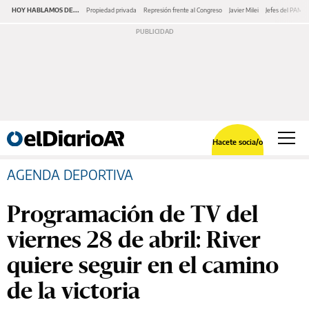
HOY HABLAMOS DE...
Propiedad privada
Represión frente al Congreso
Javier Milei
Jefes del PAMI
Hacete socia/o
AGENDA DEPORTIVA
Programación de TV del
viernes 28 de abril: River
quiere seguir en el camino
de la victoria