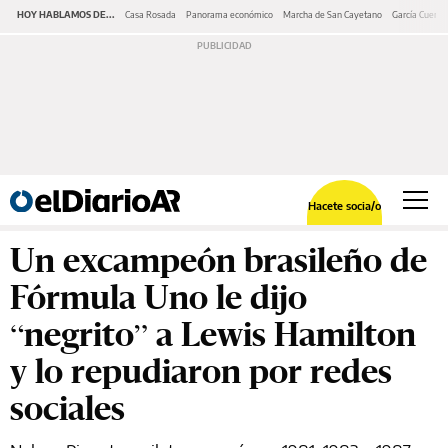
HOY HABLAMOS DE...
Casa Rosada
Panorama económico
Marcha de San Cayetano
García Cuerva
Hacete socia/o
Un excampeón brasileño de
Fórmula Uno le dijo
“negrito” a Lewis Hamilton
y lo repudiaron por redes
sociales