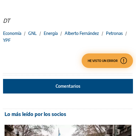
DT
Economía
/
GNL
/
Energía
/
Alberto Fernández
/
Petronas
/
YPF
HE VISTO UN ERROR
Comentarios
Lo más leído por los socios