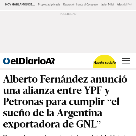
HOY HABLAMOS DE...
Propiedad privada
Represión frente al Congreso
Javier Milei
Jefes del PAMI
Hacete socia/o
Alberto Fernández anunció
una alianza entre YPF y
Petronas para cumplir “el
sueño de la Argentina
exportadora de GNL”