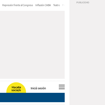
Represión frente al Congreso
Inflación CABA
Teatro
Feria de Editores
Mery Streep
Hacete
Iniciá sesión
socia/o