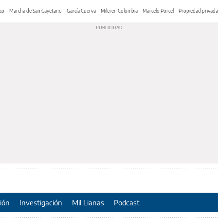
co
Marcha de San Cayetano
García Cuerva
Milei en Colombia
Marcelo Porcel
Propiedad privada
ión
Investigación
Mil Lianas
Podcast