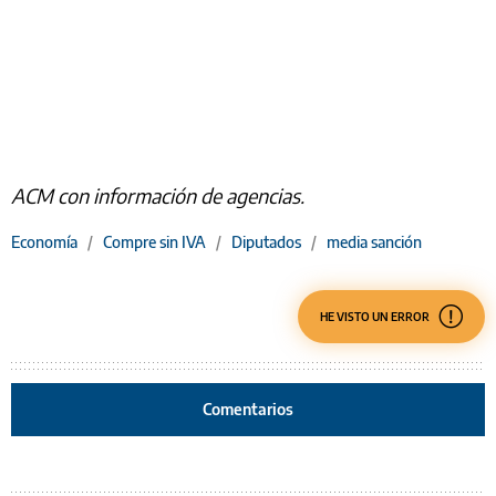
ACM con información de agencias.
Economía
/
Compre sin IVA
/
Diputados
/
media sanción
HE VISTO UN ERROR
Comentarios