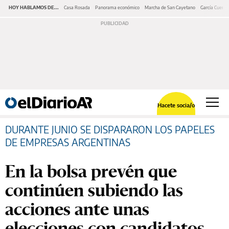
HOY HABLAMOS DE...
Casa Rosada
Panorama económico
Marcha de San Cayetano
García Cuerva
Hacete socia/o
DURANTE JUNIO SE DISPARARON LOS PAPELES
DE EMPRESAS ARGENTINAS
En la bolsa prevén que
continúen subiendo las
acciones ante unas
elecciones con candidatos