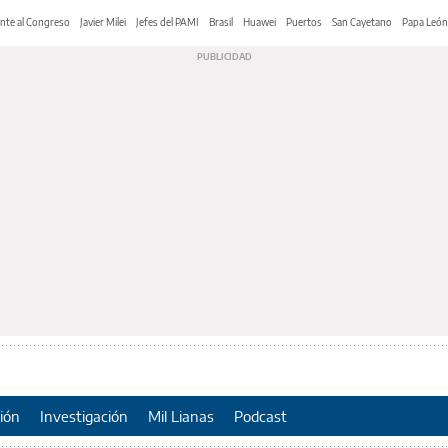
nte al Congreso
Javier Milei
Jefes del PAMI
Brasil
Huawei
Puertos
San Cayetano
Papa León
ión
Investigación
Mil Lianas
Podcast