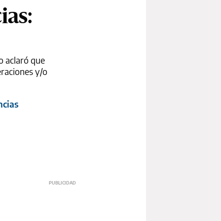
ias:
vo aclaró que
eraciones y/o
ncias