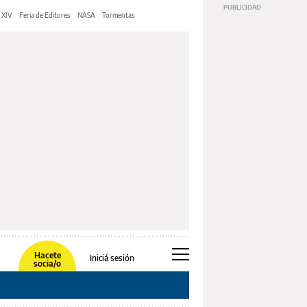
 XIV
Feria de Editores
NASA
Tormentas
Hacete
Iniciá sesión
socia/o