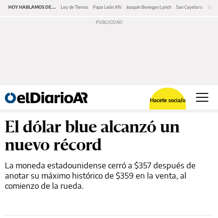
HOY HABLAMOS DE...
Ley de Tierras
Papa León XIV
Joaquín Benegas Lynch
San Cayetano
Swap
Hacete socia/o
El dólar blue alcanzó un
nuevo récord
La moneda estadounidense cerró a $357 después de
anotar su máximo histórico de $359 en la venta, al
comienzo de la rueda.