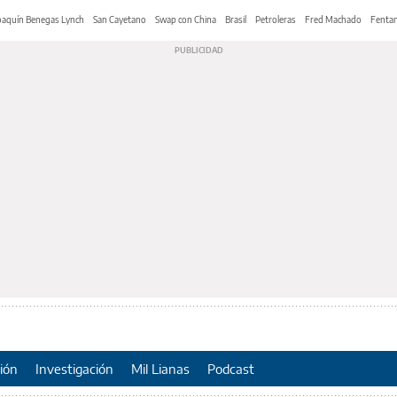
oaquín Benegas Lynch
San Cayetano
Swap con China
Brasil
Petroleras
Fred Machado
Fentan
ión
Investigación
Mil Lianas
Podcast