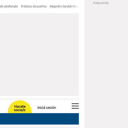
ilo adulterado
Prácticos de puertos
Alejandro Sarubbi Benítez
Hacete
Iniciá sesión
socia/o