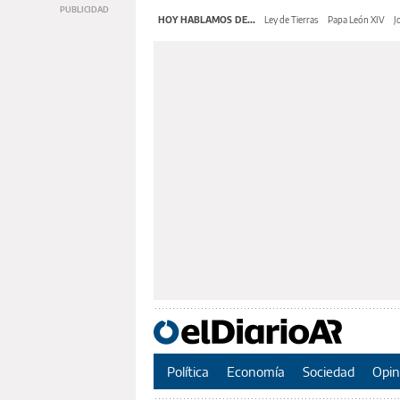
HOY HABLAMOS DE...
Ley de Tierras
Papa León XIV
J
Política
Economía
Sociedad
Opin