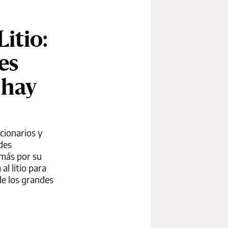
itio:
es
 hay
ncionarios y
des
 más por su
al litio para
sde los grandes