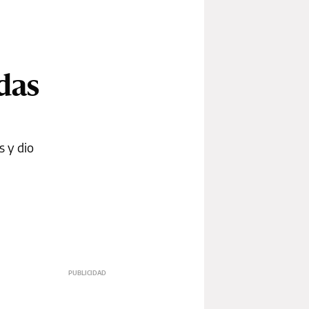
das
s y dio