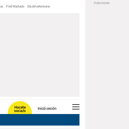
tas
Fred Machado
Día del veterinario
Hacete
Iniciá sesión
socia/o