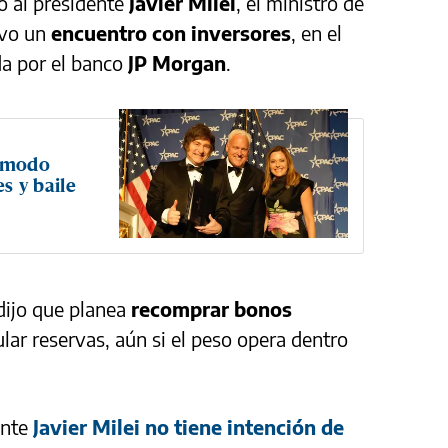
 al presidente
Javier Milei
, el ministro de
uvo un
encuentro con inversores
, en el
a por el banco
JP Morgan
.
n modo
es y baile
 dijo que planea
recomprar bonos
ar reservas, aún si el peso opera dentro
ente
Javier Milei no tiene intención de