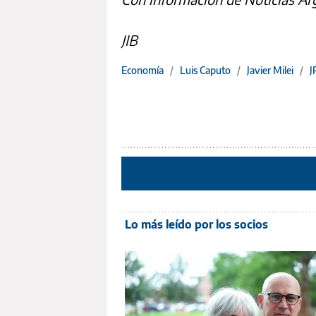
JIB
Economía
/
Luis Caputo
/
Javier Milei
/
J
Lo más leído por los socios