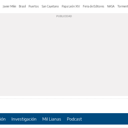
Javier Milei
Brasil
Puertos
San Cayetano
Papa León XIV
Feria de Editores
NASA
Tormen
ión
Investigación
Mil Lianas
Podcast