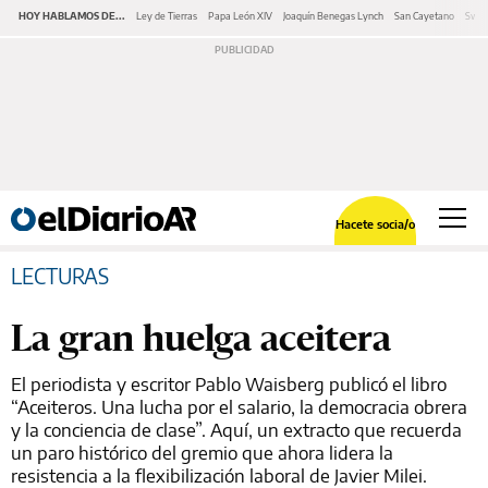
HOY HABLAMOS DE...
Ley de Tierras
Papa León XIV
Joaquín Benegas Lynch
San Cayetano
Swap
Hacete socia/o
LECTURAS
La gran huelga aceitera
El periodista y escritor Pablo Waisberg publicó el libro
“Aceiteros. Una lucha por el salario, la democracia obrera
y la conciencia de clase”. Aquí, un extracto que recuerda
un paro histórico del gremio que ahora lidera la
resistencia a la flexibilización laboral de Javier Milei.