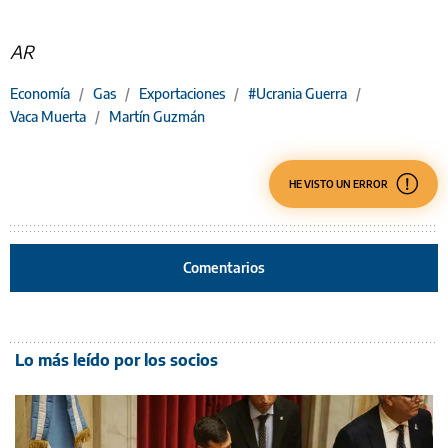
AR
Economía
/
Gas
/
Exportaciones
/
#Ucrania Guerra
/
Vaca Muerta
/
Martín Guzmán
HE VISTO UN ERROR
Comentarios
Lo más leído por los socios