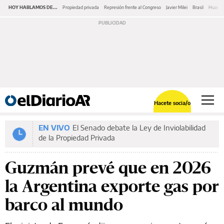
HOY HABLAMOS DE...
Propiedad privada
Represión frente al Congreso
Javier Milei
Brasil
Huawe
Hacete socia/o
EN VIVO
El Senado debate la Ley de Inviolabilidad
de la Propiedad Privada
Guzmán prevé que en 2026
la Argentina exporte gas por
barco al mundo