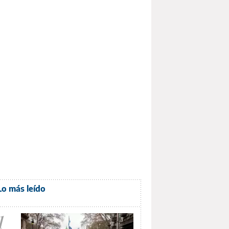
Lo más leído
1