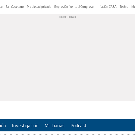
co
San Cayetano
Propiedad privada
Represión frente al Congreso
Inflación CABA
Teatro
Me
ión
Investigación
Mil Lianas
Podcast