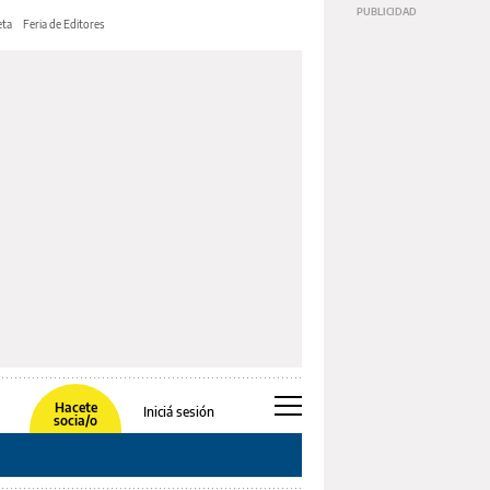
ta
Feria de Editores
Hacete
Iniciá sesión
socia/o