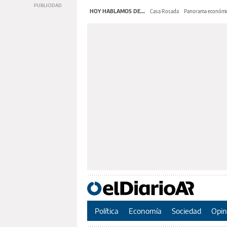
HOY HABLAMOS DE...
Casa Rosada
Panorama económi
Política
Economía
Sociedad
Opin