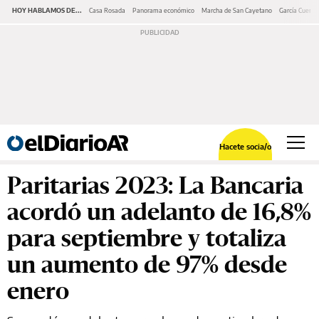
HOY HABLAMOS DE...
Casa Rosada
Panorama económico
Marcha de San Cayetano
García Cuerva
Hacete socia/o
Paritarias 2023: La Bancaria
acordó un adelanto de 16,8%
para septiembre y totaliza
un aumento de 97% desde
enero