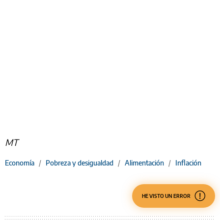
MT
Economía
/
Pobreza y desigualdad
/
Alimentación
/
Inflación
HE VISTO UN ERROR