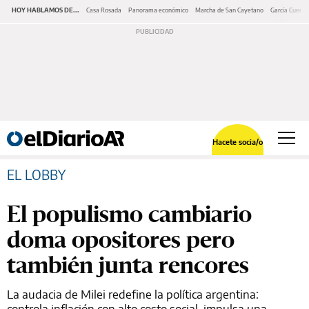
HOY HABLAMOS DE...
Casa Rosada
Panorama económico
Marcha de San Cayetano
García Cuerva
Hacete socia/o
EL LOBBY
El populismo cambiario
doma opositores pero
también junta rencores
La audacia de Milei redefine la política argentina:
controla inflación con alto costo social, impulsa una