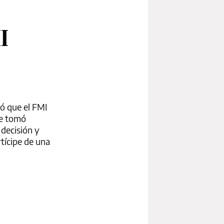
I
mó que el FMI
ue tomó
 decisión y
rtícipe de una