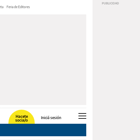
ta
Feria de Editores
Hacete
Iniciá sesión
socia/o