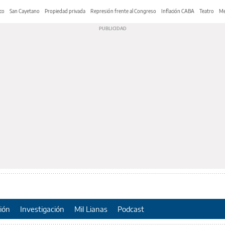
co
San Cayetano
Propiedad privada
Represión frente al Congreso
Inflación CABA
Teatro
Me
ión
Investigación
Mil Lianas
Podcast