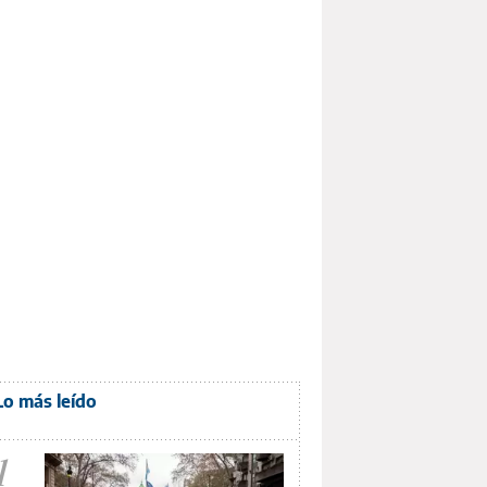
Lo más leído
1