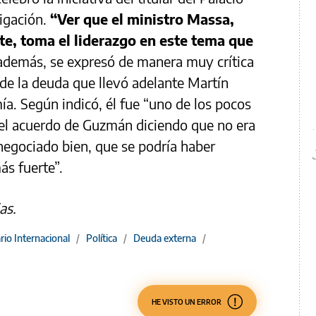
igación.
“Ver que el ministro Massa,
te, toma el liderazgo en este tema que
 además, se expresó de manera muy crítica
 de la deuda que llevó adelante Martín
. Según indicó, él fue “uno de los pocos
r el acuerdo de Guzmán diciendo que no era
negociado bien, que se podría haber
s fuerte”.
as.
io Internacional
/
Política
/
Deuda externa
/
HE VISTO UN ERROR