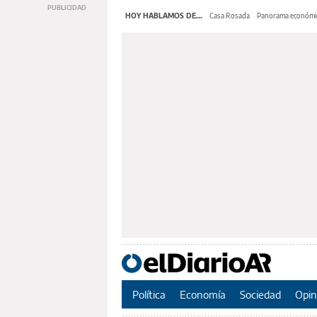
HOY HABLAMOS DE...
Casa Rosada
Panorama económi
Política
Economía
Sociedad
Opin