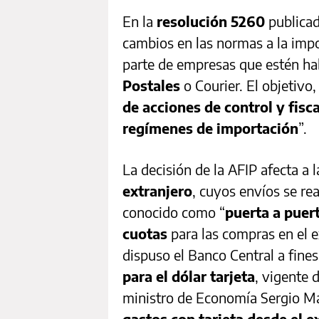
En la
resolución 5260
publicad
cambios en las normas a la imp
parte de empresas que estén h
Postales
o Courier. El objetivo
de acciones de control y fisc
regímenes de importación
”.
La decisión de la AFIP afecta a 
extranjero
, cuyos envíos se rea
conocido como “
puerta a puer
cuotas
para las compras en el 
dispuso el Banco Central a fine
para el dólar tarjeta
, vigente 
ministro de Economía Sergio M
gastos con tarjeta desde el e