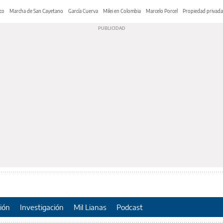
co
Marcha de San Cayetano
García Cuerva
Milei en Colombia
Marcelo Porcel
Propiedad privada
ión
Investigación
Mil Lianas
Podcast