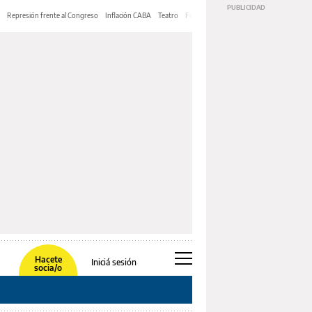
Represión frente al Congreso
Inflación CABA
Teatro
Feria de Editores
Mery Streep
Hacete
Iniciá sesión
socia/o