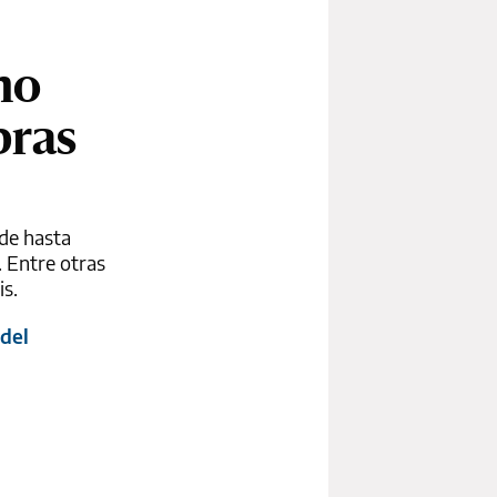
no
pras
 de hasta
. Entre otras
is.
del