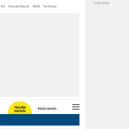
 XIV
Feria de Editores
NASA
Tormentas
Hacete
Iniciá sesión
socia/o