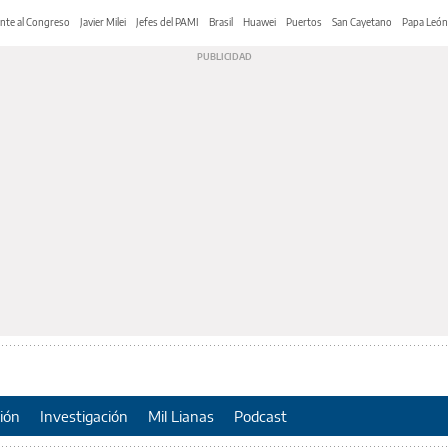
nte al Congreso
Javier Milei
Jefes del PAMI
Brasil
Huawei
Puertos
San Cayetano
Papa León
ión
Investigación
Mil Lianas
Podcast