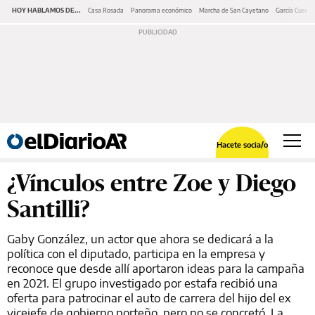
HOY HABLAMOS DE...
Casa Rosada
Panorama económico
Marcha de San Cayetano
García Cuerva
Hacete socia/o
¿Vínculos entre Zoe y Diego
Santilli?
Gaby González, un actor que ahora se dedicará a la
política con el diputado, participa en la empresa y
reconoce que desde allí aportaron ideas para la campaña
en 2021. El grupo investigado por estafa recibió una
oferta para patrocinar el auto de carrera del hijo del ex
vicejefe de gobierno porteño, pero no se concretó. La