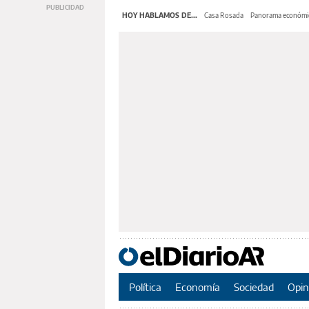
HOY HABLAMOS DE...
Casa Rosada
Panorama económi
Política
Economía
Sociedad
Opin