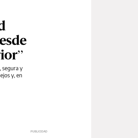
d
desde
ior”
, segura y
ejos y, en