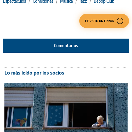
Espectáculos
/
Conexiones
/
Música
/
Jazz
/
Bebop Club
HE VISTO UN ERROR
Comentarios
Lo más leído por los socios