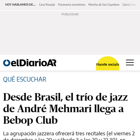
HOY HABLAMOS DE...
Casa Rosada
Panorama económico
Marcha de San Cayetano
García Cuerva
Hacete socia/o
QUÉ ESCUCHAR
Desde Brasil, el trío de jazz
de André Mehmari llega a
Bebop Club
La agrupación jazzera ofrecerá tres recitales (el viernes 2
de diciembre a las 20 y sábado 3 a las 20 y 22.30), en