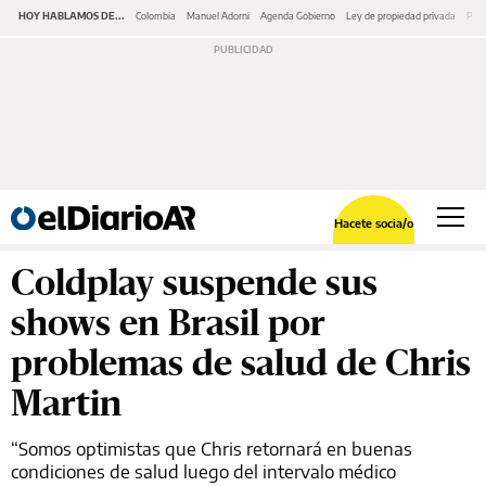
HOY HABLAMOS DE...
Colombia
Manuel Adorni
Agenda Gobierno
Ley de propiedad privada
Pano
Hacete socia/o
Coldplay suspende sus
shows en Brasil por
problemas de salud de Chris
Martin
“Somos optimistas que Chris retornará en buenas
condiciones de salud luego del intervalo médico