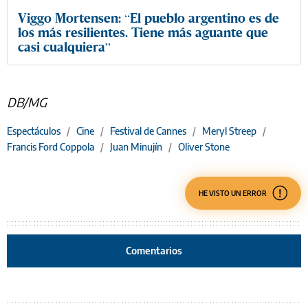
Viggo Mortensen: “El pueblo argentino es de
los más resilientes. Tiene más aguante que
casi cualquiera”
DB/MG
Espectáculos
/
Cine
/
Festival de Cannes
/
Meryl Streep
/
Francis Ford Coppola
/
Juan Minujín
/
Oliver Stone
HE VISTO UN ERROR
Comentarios