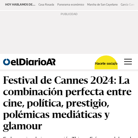
HOY HABLAMOS DE...
Casa Rosada
Panorama económico
Marcha de San Cayetano
García Cuerva
Hacete socia/o
Festival de Cannes 2024: La
combinación perfecta entre
cine, política, prestigio,
polémicas mediáticas y
glamour