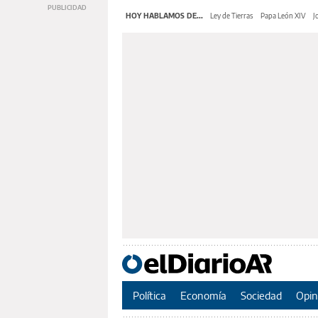
HOY HABLAMOS DE...
Ley de Tierras
Papa León XIV
J
Política
Economía
Sociedad
Opin