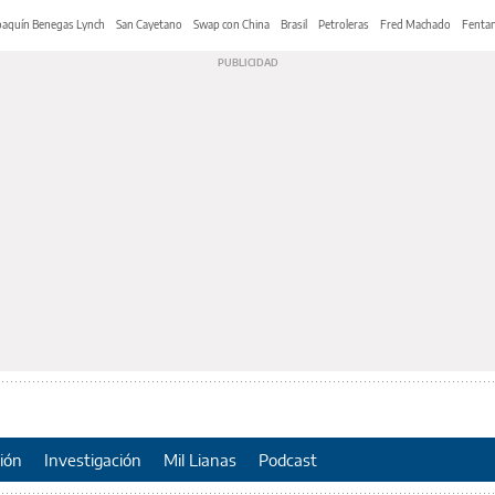
oaquín Benegas Lynch
San Cayetano
Swap con China
Brasil
Petroleras
Fred Machado
Fentan
ión
Investigación
Mil Lianas
Podcast