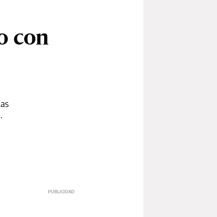
yo con
Las
.