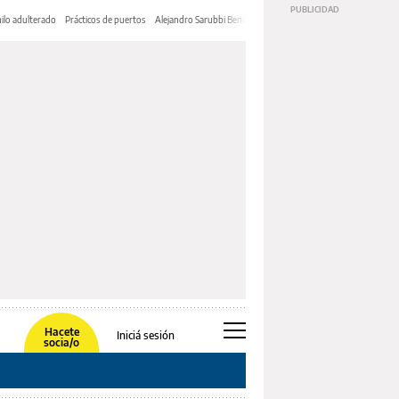
ilo adulterado
Prácticos de puertos
Alejandro Sarubbi Benítez
Hacete
Iniciá sesión
socia/o