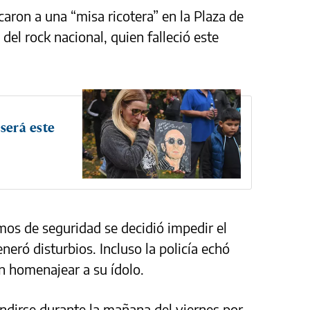
caron a una “misa ricotera” en la Plaza de
del rock nacional, quien falleció este
 será este
os de seguridad se decidió impedir el
neró disturbios. Incluso la policía echó
an homenajear a su ídolo.
ndirse durante la mañana del viernes por