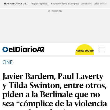
HOY HABLAMOS DE...
Propiedad privada
Represión frente al Congreso
Javier Milei
Jefes del PAMI
Hacete socia/o
CINE
Javier Bardem, Paul Laverty
y Tilda Swinton, entre otros,
piden a la Berlinale que no
sea “cómplice de la violencia