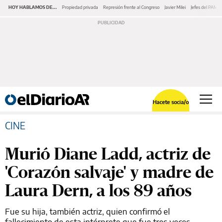
HOY HABLAMOS DE...
Propiedad privada
Represión frente al Congreso
Javier Milei
Jefes del PAMI
Hacete socia/o
CINE
Murió Diane Ladd, actriz de
'Corazón salvaje' y madre de
Laura Dern, a los 89 años
Fue su hija, también actriz, quien confirmó el
fallecimiento de esta intérprete que fue tres veces