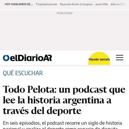
HOY HABLAMOS DE...
Propiedad privada
Represión frente al Congreso
Javier Milei
Jefes del PAMI
Hacete socia/o
QUÉ ESCUCHAR
Todo Pelota: un podcast que
lee la historia argentina a
través del deporte
En seis episodios, el podcast recorre un siglo de historia
nacional y analiza el deporte como espacio de disputa