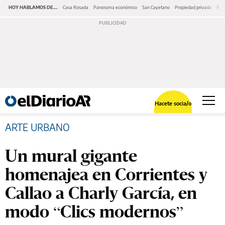
HOY HABLAMOS DE...
Casa Rosada
Panorama económico
San Cayetano
Propiedad privada
Repr
Hacete socia/o
ARTE URBANO
Un mural gigante
homenajea en Corrientes y
Callao a Charly García, en
modo “Clics modernos”