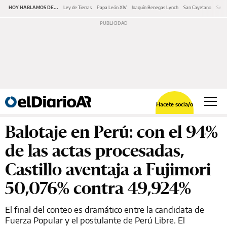
HOY HABLAMOS DE...
Ley de Tierras
Papa León XIV
Joaquín Benegas Lynch
San Cayetano
Swap
Hacete socia/o
Balotaje en Perú: con el 94%
de las actas procesadas,
Castillo aventaja a Fujimori
50,076% contra 49,924%
El final del conteo es dramático entre la candidata de
Fuerza Popular y el postulante de Perú Libre. El