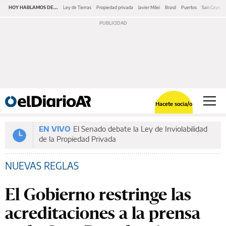
HOY HABLAMOS DE...
Ley de Tierras
Propiedad privada
Javier Milei
Brasil
Puertos
San Cayeta
Hacete socia/o
EN VIVO
El Senado debate la Ley de Inviolabilidad
de la Propiedad Privada
NUEVAS REGLAS
El Gobierno restringe las
acreditaciones a la prensa