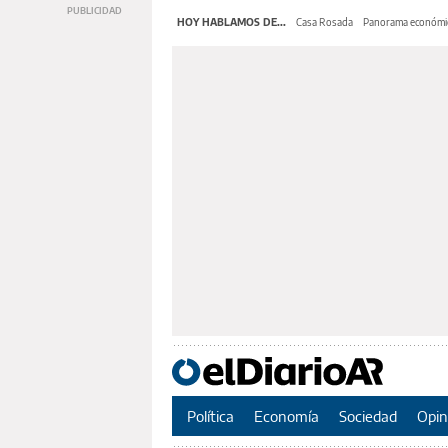
HOY HABLAMOS DE...
Casa Rosada
Panorama económi
Política
Economía
Sociedad
Opin