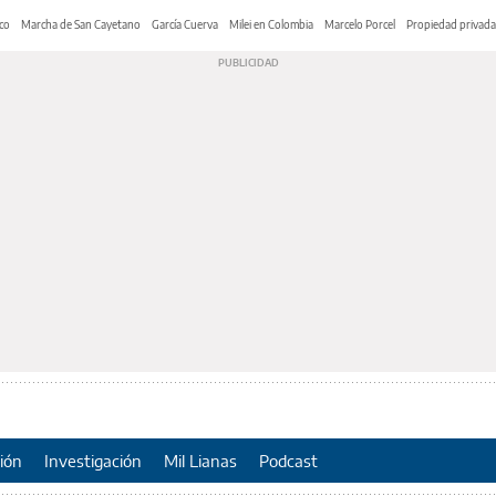
co
Marcha de San Cayetano
García Cuerva
Milei en Colombia
Marcelo Porcel
Propiedad privada
ión
Investigación
Mil Lianas
Podcast