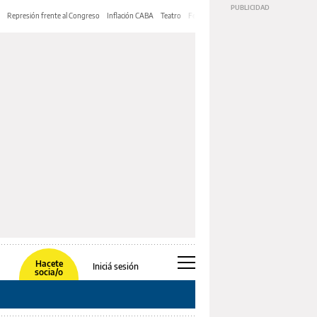
Represión frente al Congreso
Inflación CABA
Teatro
Feria de Editores
Mery Streep
Hacete
Iniciá sesión
socia/o