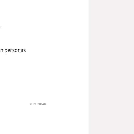
l
on personas