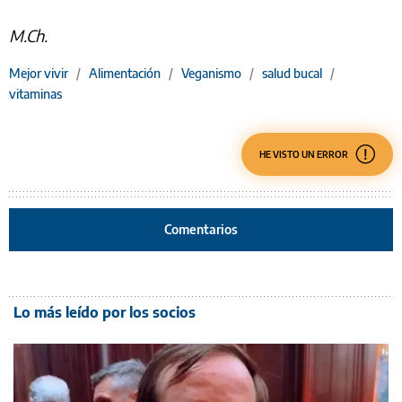
M.Ch.
Mejor vivir
/
Alimentación
/
Veganismo
/
salud bucal
/
vitaminas
HE VISTO UN ERROR
Comentarios
Lo más leído por los socios