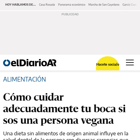
HOY HABLAMOS DE...
Casa Rosada
Panorama económico
Marcha de San Cayetano
García Cuerva
Hacete socia/o
ALIMENTACIÓN
Cómo cuidar
adecuadamente tu boca si
sos una persona vegana
Una dieta sin alimentos de origen animal influye en la
salud dental de la persona con diversas carencias que