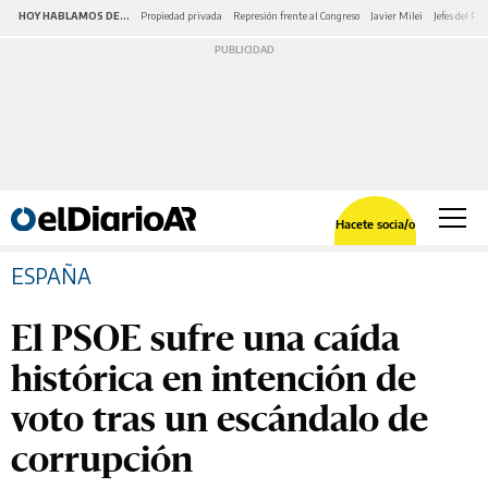
HOY HABLAMOS DE...
Propiedad privada
Represión frente al Congreso
Javier Milei
Jefes del PA
Hacete socia/o
ESPAÑA
El PSOE sufre una caída
histórica en intención de
voto tras un escándalo de
corrupción