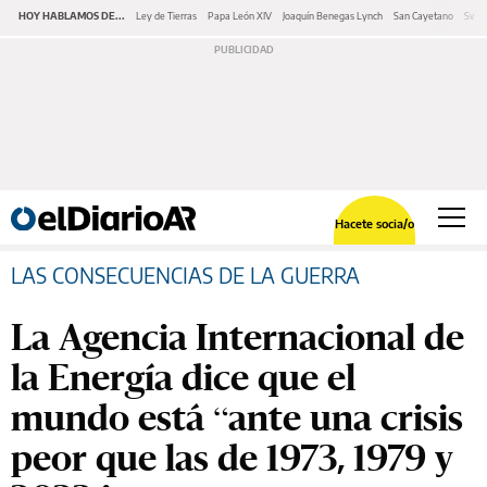
HOY HABLAMOS DE...
Ley de Tierras
Papa León XIV
Joaquín Benegas Lynch
San Cayetano
Swap
Hacete socia/o
LAS CONSECUENCIAS DE LA GUERRA
La Agencia Internacional de
la Energía dice que el
mundo está “ante una crisis
peor que las de 1973, 1979 y