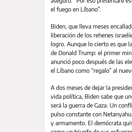
aseguró. “Por eso presentaré es
el fuego en Líbano”.
Biden, que lleva meses encallado
liberación de los rehenes israel
logro. Aunque lo cierto es que l
de Donald Trump: el primer mini
anunció poco después de las ele
el Líbano como “regalo” al nuev
A dos meses de dejar la presiden
vida política, Biden sabe que u
será la guerra de Gaza. Un confli
pulso constante con Netanyahu,
y armamento. El demócrata quiso
como un triunfo de sus esfuerzo