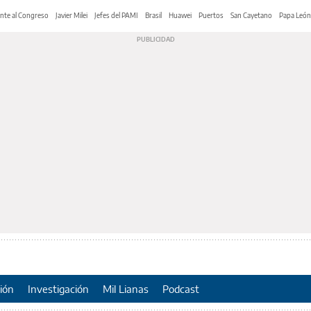
nte al Congreso
Javier Milei
Jefes del PAMI
Brasil
Huawei
Puertos
San Cayetano
Papa León
ión
Investigación
Mil Lianas
Podcast