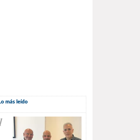
Lo más leído
1