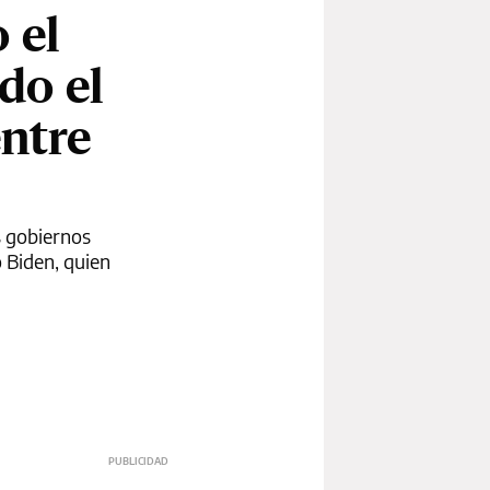
 el
do el
entre
s gobiernos
 Biden, quien