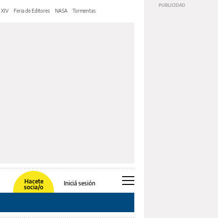
 XIV
Feria de Editores
NASA
Tormentas
Hacete
Iniciá sesión
socia/o