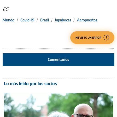
EG
Mundo
/
Covid-19
/
Brasil
/
tapabocas
/
Aeropuertos
HE VISTO UN ERROR
Comentarios
Lo más leído por los socios