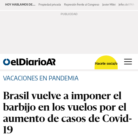
HOY HABLAMOS DE...
Propiedad privada
Represión frente al Congreso
Javier Milei
Jefes del PAMI
Hacete socia/o
VACACIONES EN PANDEMIA
Brasil vuelve a imponer el
barbijo en los vuelos por el
aumento de casos de Covid-
19